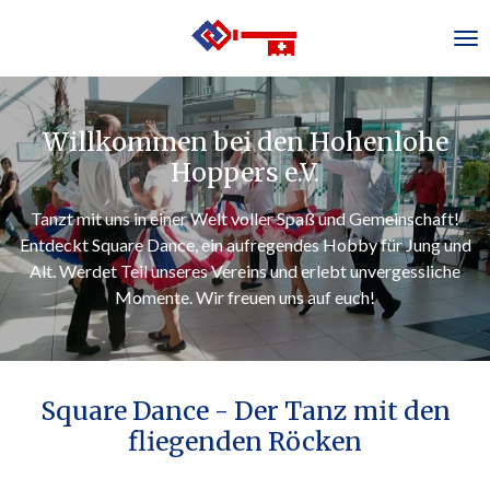
Zum
Hauptinhalt
springen
Willkommen bei den Hohenlohe
Hoppers e.V.
Tanzt mit uns in einer Welt voller Spaß und Gemeinschaft!
Entdeckt Square Dance, ein aufregendes Hobby für Jung und
Alt. Werdet Teil unseres Vereins und erlebt unvergessliche
Momente. Wir freuen uns auf euch!
Square Dance - Der Tanz mit den
fliegenden Röcken